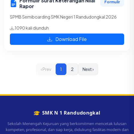
Formulir Surat Keterangan Nilai
Formulir
Rapor
SPMB Semiboarding SMK Negeri 1 Randudongkal 2026
1090 kali diunduh
Download File
‹ Prev
1
2
Next ›
SMK N 1 Randudongkal
Sekolah Menengah Kejuruan yang berkomitmen mencetak lulusan
kompeten, profesional, dan siap kerja, didukung fasilitas modern dan