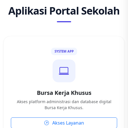
Aplikasi Portal Sekolah
SYSTEM APP
Bursa Kerja Khusus
Akses platform administrasi dan database digital
Bursa Kerja Khusus.
Akses Layanan