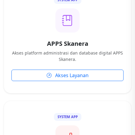
APPS Skanera
Akses platform administrasi dan database digital APPS
Skanera.
Akses Layanan
SYSTEM APP