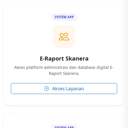
SYSTEM APP
E-Raport Skanera
Akses platform administrasi dan database digital E-
Raport Skanera.
Akses Layanan
SYSTEM APP