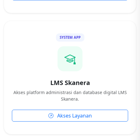
SYSTEM APP
LMS Skanera
Akses platform administrasi dan database digital LMS
Skanera.
Akses Layanan