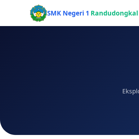
SMK Negeri 1
Randudongkal
Ekspl