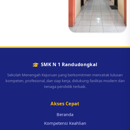
SMK N 1 Randudongkal
Sekolah Menengah Kejuruan yang berkomitmen mencetak lulusan
kompeten, profesional, dan siap kerja, didukung fasilitas modern dan
tenaga pendidik terbaik.
Akses Cepat
Beranda
Kompetensi Keahlian