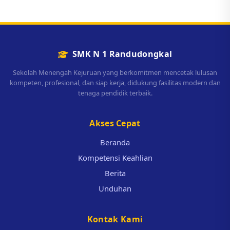
SMK N 1 Randudongkal
Sekolah Menengah Kejuruan yang berkomitmen mencetak lulusan
kompeten, profesional, dan siap kerja, didukung fasilitas modern dan
tenaga pendidik terbaik.
Akses Cepat
Beranda
Kompetensi Keahlian
Berita
Unduhan
Kontak Kami