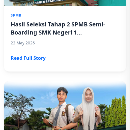
SPMB
Hasil Seleksi Tahap 2 SPMB Semi-
Boarding SMK Negeri 1
Randudongkal Resmi Diumumkan,
22 May 2026
Cek Nama Anda Sekarang!
Read Full Story