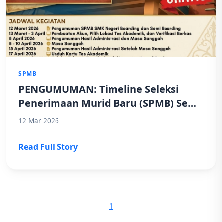
SPMB
PENGUMUMAN: Timeline Seleksi
Penerimaan Murid Baru (SPMB) Semi
Boarding SMK Negeri 1
12 Mar 2026
Randudongkal Tahun 2026
Read Full Story
1