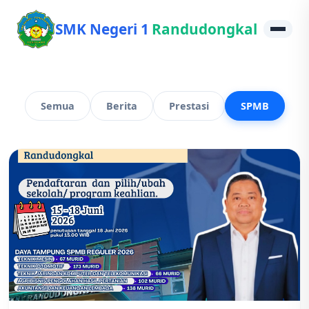
SMK Negeri 1
Randudongkal
Semua
Berita
Prestasi
SPMB