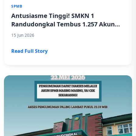
SPMB
Antusiasme Tinggi! SMKN 1
Randudongkal Tembus 1.257 Akun
Terverifikasi dan Teraktivasi pada
15 Jun 2026
SPMB 2026
Read Full Story