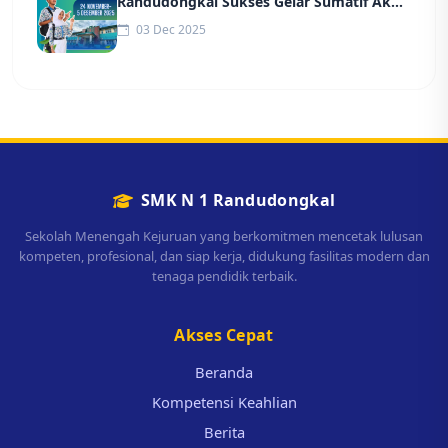
Randudongkal Sukses Gelar Sumatif Akhir
Semester (SAS)
03 Dec 2025
SMK N 1 Randudongkal
Sekolah Menengah Kejuruan yang berkomitmen mencetak lulusan
kompeten, profesional, dan siap kerja, didukung fasilitas modern dan
tenaga pendidik terbaik.
Akses Cepat
Beranda
Kompetensi Keahlian
Berita