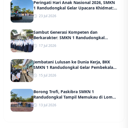
Peringati Hari Anak Nasional 2026, SMKN
1 Randudongkal Gelar Upacara Khidmat:
Tegaskan Komitmen Wujudkan
23 Jul 2026
Lingkungan Belajar yang Aman, Ramah,
dan Berprestasi
Sambut Generasi Kompeten dan
Berkarakter: SMKN 1 Randudongkal
Sukses Gelar MPLS 2026 Bersama TNI,
17 Jul 2026
POLRI, hingga Dinas Kesehatan
Jembatani Lulusan ke Dunia Kerja, BKK
SMKN 1 Randudongkal Gelar Pembekalan
dan Screening Massal Jelang Rekrutmen
15 Jul 2026
PT Ungaran Sari Garment
Borong Trofi, Paskibra SMKN 1
Randudongkal Tampil Memukau di Lomba
Baris Berbaris Kabupaten Pemalang
13 Jul 2026