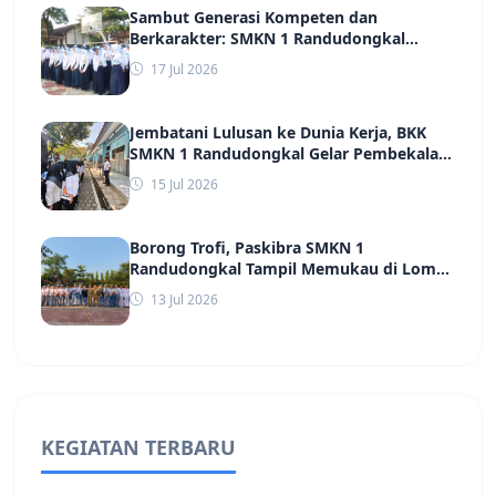
Sambut Generasi Kompeten dan
Berkarakter: SMKN 1 Randudongkal
Sukses Gelar MPLS 2026 Bersama TNI,
17 Jul 2026
POLRI, hingga Dinas Kesehatan
Jembatani Lulusan ke Dunia Kerja, BKK
SMKN 1 Randudongkal Gelar Pembekalan
dan Screening Massal Jelang Rekrutmen
15 Jul 2026
PT Ungaran Sari Garment
Borong Trofi, Paskibra SMKN 1
Randudongkal Tampil Memukau di Lomba
Baris Berbaris Kabupaten Pemalang
13 Jul 2026
KEGIATAN TERBARU