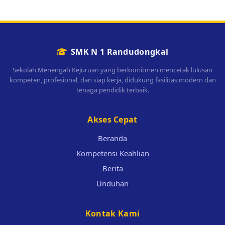
SMK N 1 Randudongkal
Sekolah Menengah Kejuruan yang berkomitmen mencetak lulusan
kompeten, profesional, dan siap kerja, didukung fasilitas modern dan
tenaga pendidik terbaik.
Akses Cepat
Beranda
Kompetensi Keahlian
Berita
Unduhan
Kontak Kami