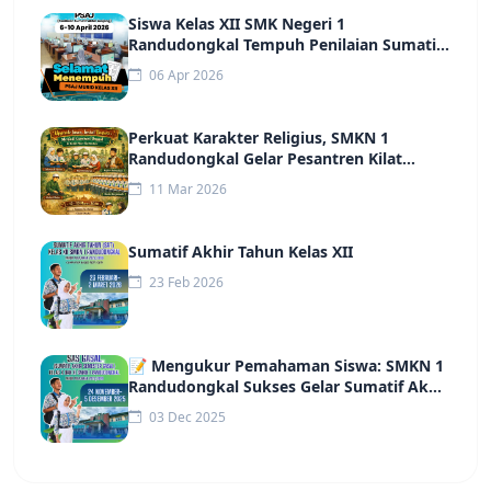
Siswa Kelas XII SMK Negeri 1
Randudongkal Tempuh Penilaian Sumatif
Akhir Jenjang (PSAJ) Tahun 2026
06 Apr 2026
Perkuat Karakter Religius, SMKN 1
Randudongkal Gelar Pesantren Kilat
Ramadan
11 Mar 2026
Sumatif Akhir Tahun Kelas XII
23 Feb 2026
📝 Mengukur Pemahaman Siswa: SMKN 1
Randudongkal Sukses Gelar Sumatif Akhir
Semester (SAS)
03 Dec 2025