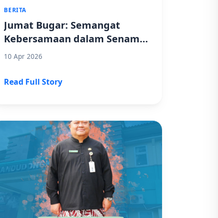
BERITA
Jumat Bugar: Semangat
Kebersamaan dalam Senam
Sehat di SMK Negeri 1
10 Apr 2026
Randudongkal
Read Full Story