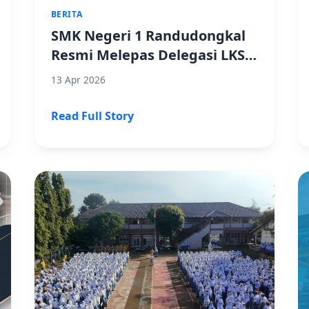
BERITA
SMK Negeri 1 Randudongkal
Resmi Melepas Delegasi LKS
Tingkat Provinsi Jawa Tengah
13 Apr 2026
Read Full Story