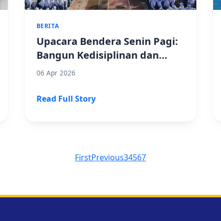
BERITA
Upacara Bendera Senin Pagi:
Bangun Kedisiplinan dan
Karakter Siswa SMK Negeri 1
06 Apr 2026
Randudongkal
Read Full Story
First
Previous
3
4
5
6
7