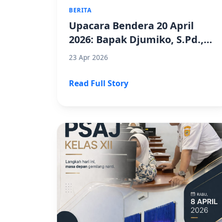
BERITA
Upacara Bendera 20 April
2026: Bapak Djumiko, S.Pd.,
M.Si. Lepas Delegasi FLS2N
23 Apr 2026
SMK Negeri 1 Randudongkal
Read Full Story