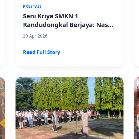
PRESTASI
Seni Kriya SMKN 1
Randudongkal Berjaya: Nasya
Aulia Raih Juara 3 FLS2N
29 Apr 2026
Tingkat Kabupaten
Read Full Story