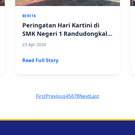
BERITA
Peringatan Hari Kartini di
SMK Negeri 1 Randudongkal:
Momentum Kebangkitan
23 Apr 2026
Semangat Perempuan Hebat
Read Full Story
First
Previous
4
5
6
7
8
Next
Last