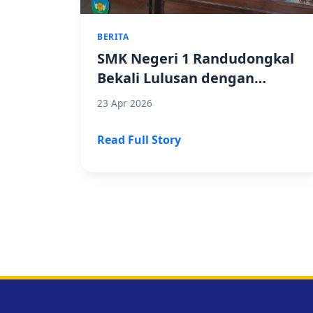
BERITA
SMK Negeri 1 Randudongkal
Bekali Lulusan dengan
Sosialisasi Penempatan
23 Apr 2026
Tenaga Kerja Bersama
Disnakerperin
Read Full Story