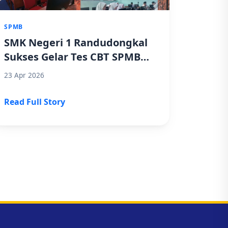
SPMB
SMK Negeri 1 Randudongkal
Sukses Gelar Tes CBT SPMB
Semiboarding Jawa Tengah
23 Apr 2026
2026
Read Full Story