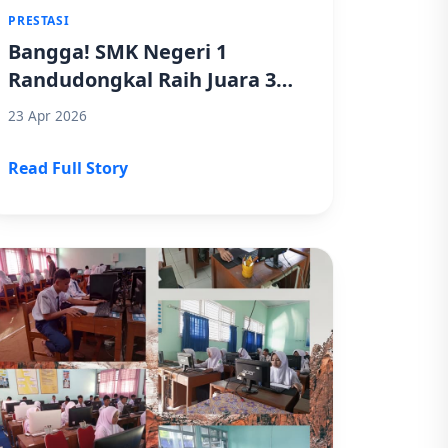
PRESTASI
Bangga! SMK Negeri 1
Randudongkal Raih Juara 3
Lomba Cipta Puisi FLS3N 2026
23 Apr 2026
Read Full Story