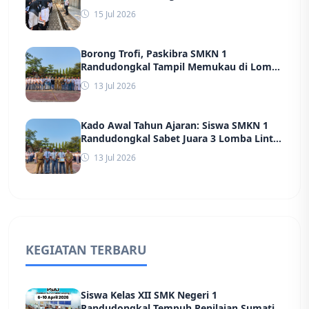
dan Screening Massal Jelang Rekrutmen
15 Jul 2026
PT Ungaran Sari Garment
Borong Trofi, Paskibra SMKN 1
Randudongkal Tampil Memukau di Lomba
Baris Berbaris Kabupaten Pemalang
13 Jul 2026
Kado Awal Tahun Ajaran: Siswa SMKN 1
Randudongkal Sabet Juara 3 Lomba Lintas
Alam Nasional di Banyumas
13 Jul 2026
KEGIATAN TERBARU
Siswa Kelas XII SMK Negeri 1
Randudongkal Tempuh Penilaian Sumatif