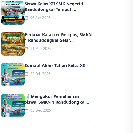
Siswa Kelas XII SMK Negeri 1
Randudongkal Tempuh
Penilaian Sumatif Akhir Jenjang
06 Apr 2026
(PSAJ) Tahun 2026
Perkuat Karakter Religius, SMKN
1 Randudongkal Gelar
Pesantren Kilat Ramadan
11 Mar 2026
Sumatif Akhir Tahun Kelas XII
23 Feb 2026
📝 Mengukur Pemahaman
Siswa: SMKN 1 Randudongkal
Sukses Gelar Sumatif Akhir
03 Dec 2025
Semester (SAS)