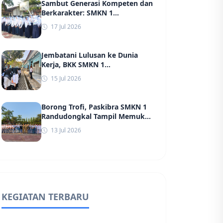
Sambut Generasi Kompeten dan
Berkarakter: SMKN 1
Randudongkal Sukses Gelar
17 Jul 2026
MPLS 2026 Bersama TNI, POLRI,
hingga Dinas Kesehatan
Jembatani Lulusan ke Dunia
Kerja, BKK SMKN 1
Randudongkal Gelar
15 Jul 2026
Pembekalan dan Screening
Massal Jelang Rekrutmen PT
Ungaran Sari Garment
Borong Trofi, Paskibra SMKN 1
Randudongkal Tampil Memukau
di Lomba Baris Berbaris
13 Jul 2026
Kabupaten Pemalang
KEGIATAN TERBARU