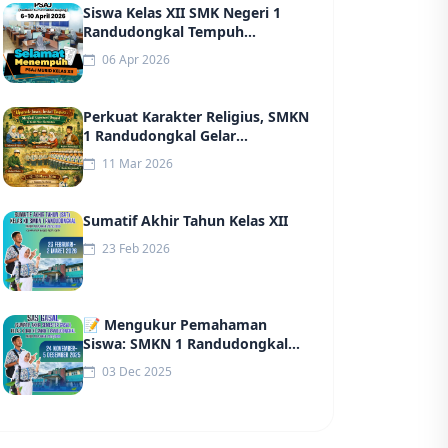
Siswa Kelas XII SMK Negeri 1
Randudongkal Tempuh
Penilaian Sumatif Akhir Jenjang
06 Apr 2026
(PSAJ) Tahun 2026
Perkuat Karakter Religius, SMKN
1 Randudongkal Gelar
Pesantren Kilat Ramadan
11 Mar 2026
Sumatif Akhir Tahun Kelas XII
23 Feb 2026
📝 Mengukur Pemahaman
Siswa: SMKN 1 Randudongkal
Sukses Gelar Sumatif Akhir
03 Dec 2025
Semester (SAS)