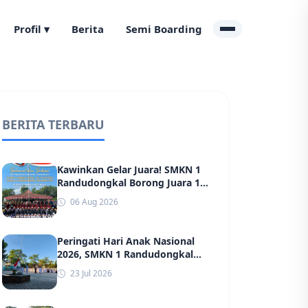
Profil ▾
Berita
Semi Boarding
BERITA TERBARU
Kawinkan Gelar Juara! SMKN 1
Randudongkal Borong Juara 1
Gerak Jalan Putra dan Putri HUT
06 Aug 2026
ke-81 RI Kecamatan
Randudongkal
Peringati Hari Anak Nasional
2026, SMKN 1 Randudongkal
Gelar Upacara Khidmat:
23 Jul 2026
Tegaskan Komitmen Wujudkan
Lingkungan Belajar yang Aman,
Ramah, dan Berprestasi