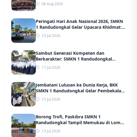
Putra dan Putri HUT ke-81 RI Kecamatan
06 Aug 2026
Randudongkal
Peringati Hari Anak Nasional 2026, SMKN
1 Randudongkal Gelar Upacara Khidmat:
Tegaskan Komitmen Wujudkan
23 Jul 2026
Lingkungan Belajar yang Aman, Ramah,
dan Berprestasi
Sambut Generasi Kompeten dan
Berkarakter: SMKN 1 Randudongkal
Sukses Gelar MPLS 2026 Bersama TNI,
17 Jul 2026
POLRI, hingga Dinas Kesehatan
Jembatani Lulusan ke Dunia Kerja, BKK
SMKN 1 Randudongkal Gelar Pembekalan
dan Screening Massal Jelang Rekrutmen
15 Jul 2026
PT Ungaran Sari Garment
Borong Trofi, Paskibra SMKN 1
Randudongkal Tampil Memukau di Lomba
Baris Berbaris Kabupaten Pemalang
13 Jul 2026