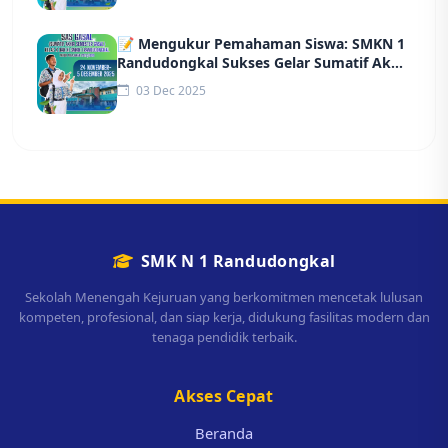
📝 Mengukur Pemahaman Siswa: SMKN 1
Randudongkal Sukses Gelar Sumatif Akhir
Semester (SAS)
03 Dec 2025
SMK N 1 Randudongkal
Sekolah Menengah Kejuruan yang berkomitmen mencetak lulusan
kompeten, profesional, dan siap kerja, didukung fasilitas modern dan
tenaga pendidik terbaik.
Akses Cepat
Beranda